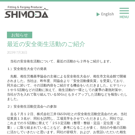
English
お知らせ
最近の安全衛生活動のご紹介
2023年7月26日
当社の安全衛生活動について、最近の活動から２件をご紹介します。
１）安全衛生大会での発表
先般、相生労働基準協会の主催による安全衛生大会が、相生市文化会館で開催
されました。当社は、昨年度、同協会より「安全活動優良賞」を受賞しており、
同大会に於いて、その活動内容をご紹介する機会をいただきました。ヒヤリハッ
トや５S活動などの活動に加えて、衛生活動の一環としての夏季の暑熱対策や、
当社が力を入れて取り組んでいるSDGsともタイアップした活動などを報告いたし
ました。
２）安全衛生活動交流会への参加
去る７月１２日、株式会社三井 E&S DU社との安全衛生活動交流会のため、当社
従業員１３名が、同社を訪問し、工場見学をさせていただきました。同社では、
これまでの５S活動に替えて「２S３定活動（整理・整頓・定品・定位置・定
量）」に取り組まれていることなど、参考になることが多く、当社の今後の活動
に活かしていきたいと思います。同社の皆様方、および、お世話いただいた相生